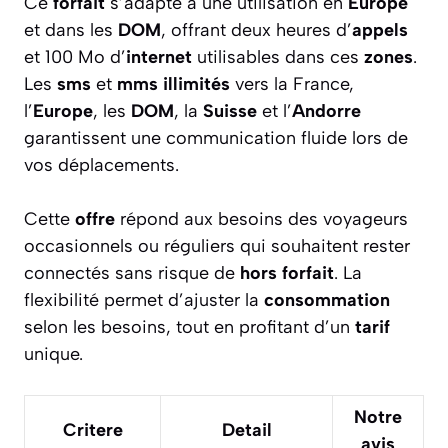
Ce
forfait
s’adapte à une utilisation en
Europe
et dans les
DOM
, offrant deux heures d’
appels
et 100 Mo d’
internet
utilisables dans ces
zones
.
Les
sms
et
mms
illimités
vers la France,
l’
Europe
, les
DOM
, la
Suisse
et l’
Andorre
garantissent une communication fluide lors de
vos déplacements.
Cette
offre
répond aux besoins des voyageurs
occasionnels ou réguliers qui souhaitent rester
connectés sans risque de
hors forfait
. La
flexibilité permet d’ajuster la
consommation
selon les besoins, tout en profitant d’un
tarif
unique.
Notre
Critere
Detail
avis