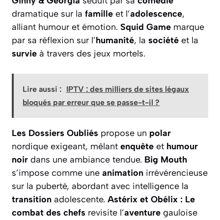
Ginny & Georgia
séduit par sa
comédie
dramatique sur la
famille
et l’
adolescence
,
alliant humour et émotion.
Squid Game
marque
par sa réflexion sur l’
humanité
, la
société
et la
survie
à travers des jeux mortels.
Lire aussi :
IPTV : des milliers de sites légaux
bloqués par erreur que se passe-t-il ?
Les Dossiers Oubliés
propose un
polar
nordique exigeant, mêlant
enquête
et
humour
noir
dans une ambiance tendue.
Big Mouth
s’impose comme une
animation
irrévérencieuse
sur la puberté, abordant avec intelligence la
transition
adolescente.
Astérix et Obélix : Le
combat des chefs
revisite l’
aventure
gauloise