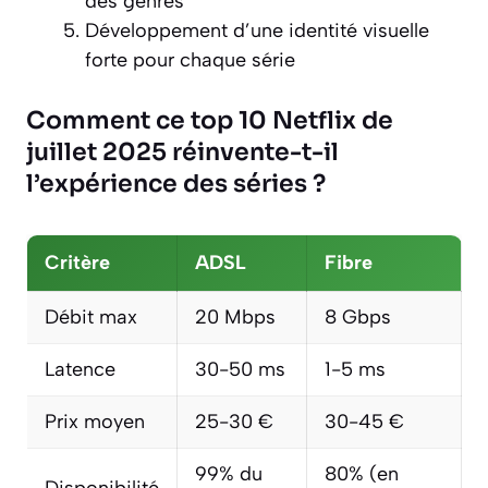
des genres
Développement d’une identité visuelle
forte pour chaque série
Comment ce top 10 Netflix de
juillet 2025 réinvente-t-il
l’expérience des séries ?
Critère
ADSL
Fibre
Débit max
20 Mbps
8 Gbps
Latence
30-50 ms
1-5 ms
Prix moyen
25-30 €
30-45 €
99% du
80% (en
Disponibilité