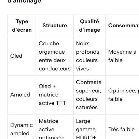
d’affichage
Type
Qualité
Structure
Consommat
d’écran
d’image
Couche
Noirs
organique
profonds,
Moyenne à
Oled
entre deux
couleurs
faible
conducteurs
vives
Contraste
Oled +
supérieur,
Optimisée, 
Amoled
matrice
couleurs
faible
active TFT
saturées
Matrice
Large
Dynamic
active
gamme,
Très faible
amoled
optimisée
HDR10+