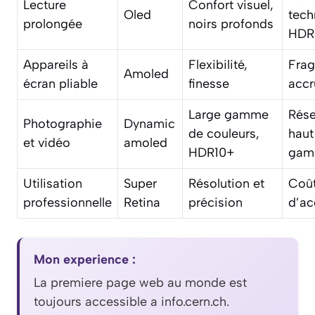
Lecture
Confort visuel,
Oled
tech
prolongée
noirs profonds
HDR
Appareils à
Flexibilité,
Fragi
Amoled
écran pliable
finesse
accr
Large gamme
Rése
Photographie
Dynamic
de couleurs,
haut
et vidéo
amoled
HDR10+
gam
Utilisation
Super
Résolution et
Coû
professionnelle
Retina
précision
d’ac
Mon experience :
La premiere page web au monde est
toujours accessible a info.cern.ch.