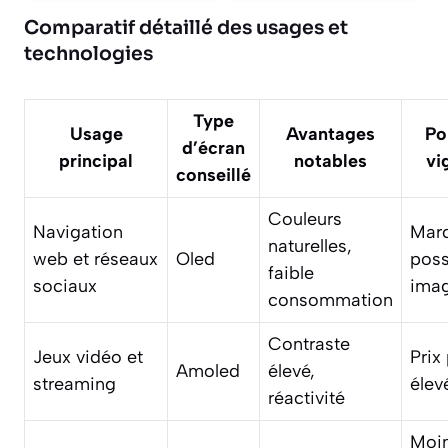
Comparatif détaillé des usages et
technologies
Type
Usage
Avantages
Po
d’écran
principal
notables
vi
conseillé
Couleurs
Navigation
Mar
naturelles,
web et réseaux
Oled
poss
faible
sociaux
imag
consommation
Contraste
Jeux vidéo et
Prix
Amoled
élevé,
streaming
élev
réactivité
Moi