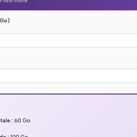
en data mobile
(Go)
tale
:
60
Go