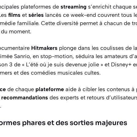
ncipales plateformes de
streaming
s’enrichit chaque 
 Les
films
et
séries
lancés ce week-end couvrent tous le
médie familiale. Cette diversité permet à chacun de t
s du moment.
 documentaire
Hitmakers
plonge dans les coulisses de l
animée Sanrio, en stop-motion, séduira les amateurs d’
on 3 de « L’été où je suis devenue jolie » et Disney+ e
rmers et des comédies musicales cultes.
ce
de chaque
plateforme
aide à cibler les contenus à p
s
recommandations
des experts et retours d’utilisateurs
.
formes phares et des sorties majeures