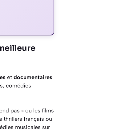
meilleure
ies
et
documentaires
rs, comédies
nd pas » ou les films
thrillers français ou
dies musicales sur