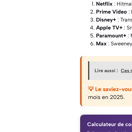
Netflix
: Hitma
Prime Video
: 
Disney+
: Tran
Apple TV+
: S
Paramount+
: 
Max
: Sweeney
Lire aussi :
Ces m
💡 Le saviez-vou
mois en 2025.
Calculateur de c