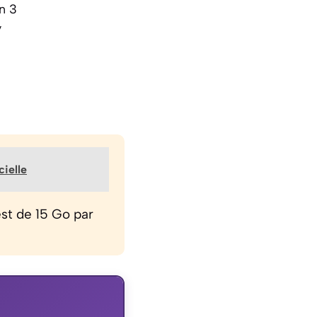
n 3
y
cielle
t de 15 Go par