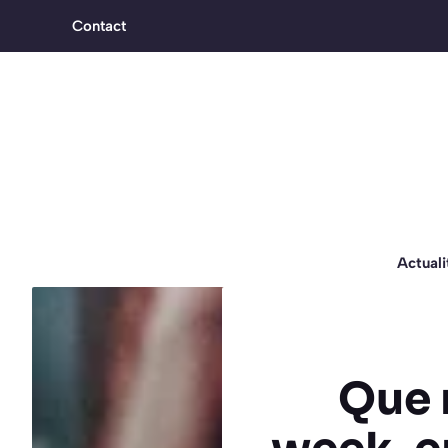
Aller
Contact
au
contenu
Actuali
Que 