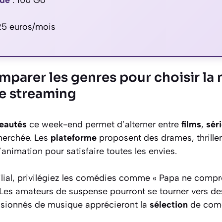
nde
:
100 Go
25
euros/mois
arer les genres pour choisir la 
e streaming
eautés
ce week-end permet d’alterner entre
films
,
sér
herchée. Les
plateforme
proposent des drames, thrille
’animation pour satisfaire toutes les envies.
ial, privilégiez les comédies comme « Papa ne compre
Les amateurs de suspense pourront se tourner vers des 
ssionnés de musique apprécieront la
sélection
de comé