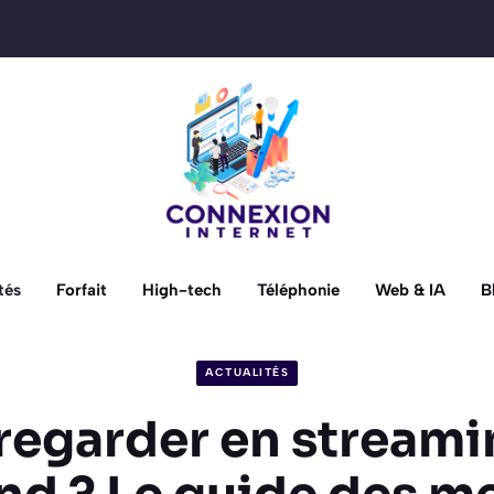
tés
Forfait
High-tech
Téléphonie
Web & IA
B
ACTUALITÉS
regarder en streami