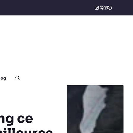
log
ng ce