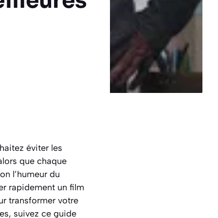
illeures
aitez éviter les
 alors que chaque
lon l’humeur du
ner rapidement un film
ur transformer votre
es, suivez ce guide