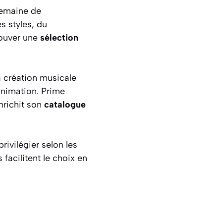
semaine de
s styles, du
rouver une
sélection
a création musicale
animation. Prime
nrichit son
catalogue
rivilégier selon les
 facilitent le choix en