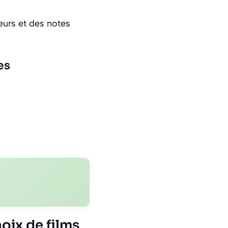
eurs et des notes
es
oix de films