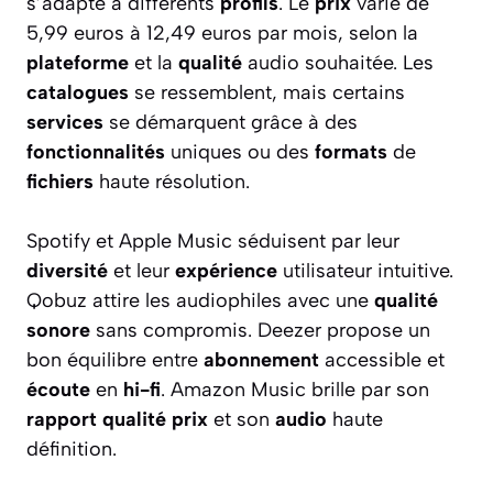
s’adapte à différents
profils
. Le
prix
varie de
5,99 euros à 12,49 euros par mois, selon la
plateforme
et la
qualité
audio souhaitée. Les
catalogues
se ressemblent, mais certains
services
se démarquent grâce à des
fonctionnalités
uniques ou des
formats
de
fichiers
haute résolution.
Spotify et Apple Music séduisent par leur
diversité
et leur
expérience
utilisateur intuitive.
Qobuz attire les audiophiles avec une
qualité
sonore
sans compromis. Deezer propose un
bon équilibre entre
abonnement
accessible et
écoute
en
hi-fi
. Amazon Music brille par son
rapport qualité prix
et son
audio
haute
définition.