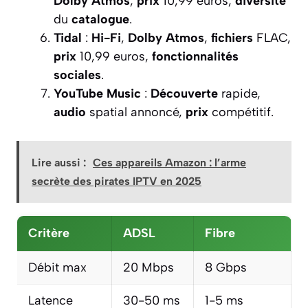
Dolby Atmos
,
prix
10,99 euros,
diversité
du
catalogue
.
Tidal
:
Hi-Fi
,
Dolby Atmos
,
fichiers
FLAC,
prix
10,99 euros,
fonctionnalités
sociales
.
YouTube Music
:
Découverte
rapide,
audio
spatial annoncé,
prix
compétitif.
Lire aussi :
Ces appareils Amazon : l’arme
secrète des pirates IPTV en 2025
Critère
ADSL
Fibre
Débit max
20 Mbps
8 Gbps
Latence
30-50 ms
1-5 ms