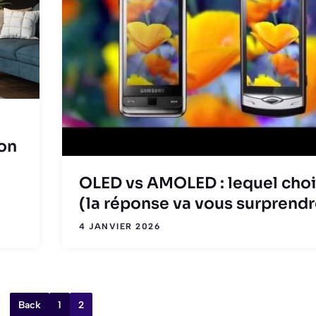
ion
OLED vs AMOLED : lequel chois
(la réponse va vous surprendr
4 JANVIER 2026
Back
1
2