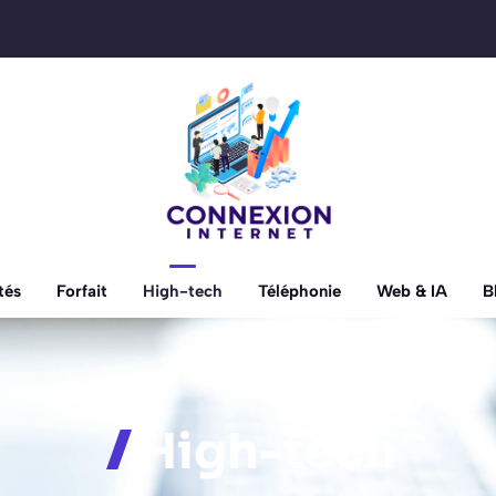
tés
Forfait
High-tech
Téléphonie
Web & IA
B
High-tech