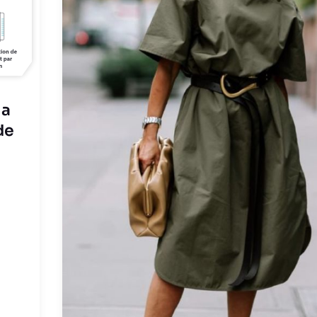
la
de