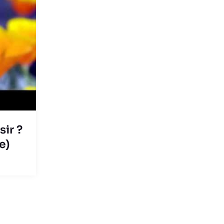
ir ?
e)